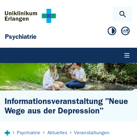
Zum Hauptinhalt springen
Skip to page footer
Psychiatrie
Informationsveranstaltung "Neue
Wege aus der Depression"
Sie sind hier:
Psychiatrie
Aktuelles
Veranstaltungen