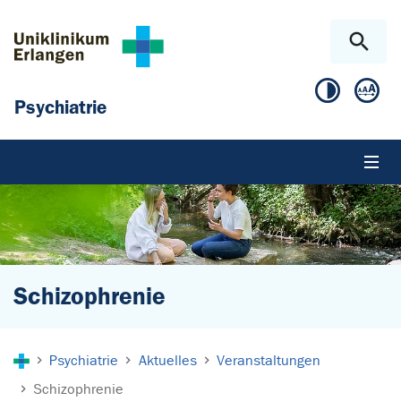
Zum Hauptinhalt springen
Skip to page footer
Psychiatrie
Schizophrenie
Sie sind hier:
Psychiatrie
Aktuelles
Veranstaltungen
Schizophrenie