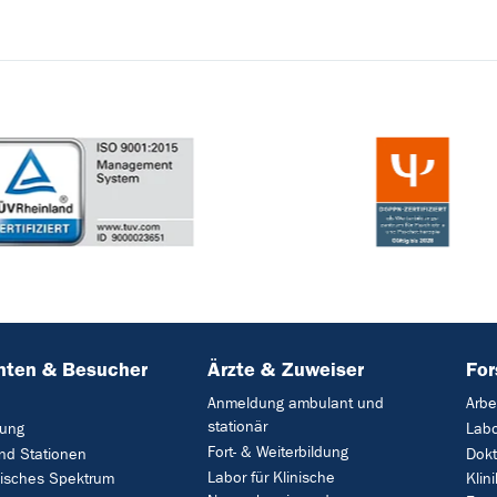
nten & Besucher
Ärzte & Zuweiser
Fo
Anmeldung ambulant und
Arbe
stationär
ung
Lab
Fort- & Weiterbildung
und Stationen
Dok
Labor für Klinische
nisches Spektrum
Klin