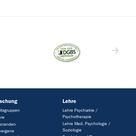
rschung
Lehre
itsgruppen
Lehre Psychiatrie /
Psychotherapie
ore
Lehre Med. Psychologie /
toranden
Soziologie
ikeigene