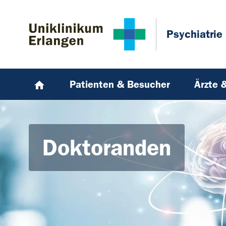
Zum Hauptinhalt springen
Skip to page footer
Psychiatrie
Patienten & Besucher
Ärzte 
Doktoranden