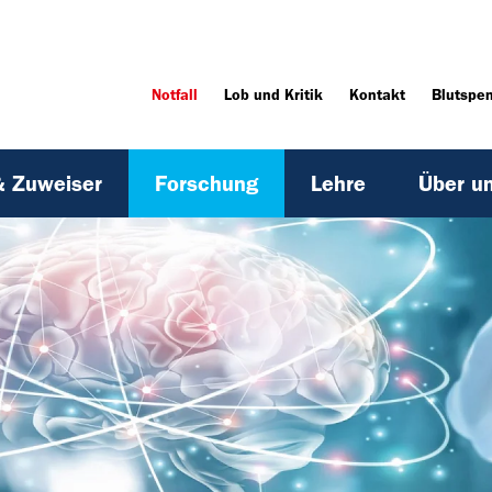
Notfall
Lob und Kritik
Kontakt
Blutspe
& Zuweiser
Forschung
Lehre
Über u