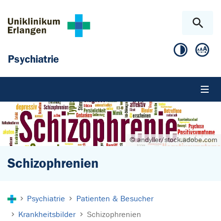
Zum Hauptinhalt springen
Skip to page footer
Psychiatrie
© andyller/stock.adobe.com
Schizophrenien
Sie sind hier:
Psychiatrie
Patienten & Besucher
Krankheitsbilder
Schizophrenien