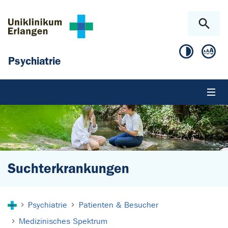
Zum Hauptinhalt springen
Skip to page footer
Psychiatrie
Suchterkrankungen
Sie sind hier:
Psychiatrie
Patienten & Besucher
Medizinisches Spektrum