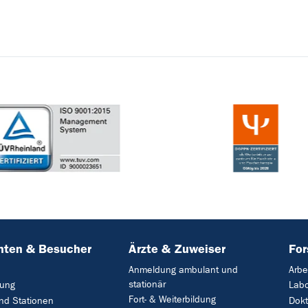
nten & Besucher
Ärzte & Zuweiser
Fo
Anmeldung ambulant und
Arbe
stationär
ung
Lab
Fort- & Weiterbildung
und Stationen
Dok