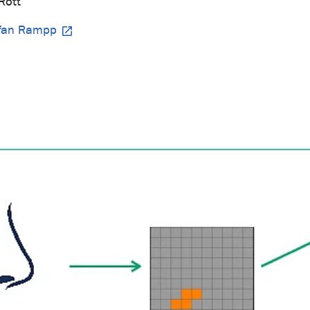
Rott
fan Rampp