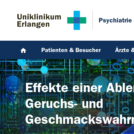
Zum Hauptinhalt springen
Skip to page footer
Psychiatrie
Patienten & Besucher
Ärzte 
Effekte einer Abl
Geruchs- und
Geschmackswahr