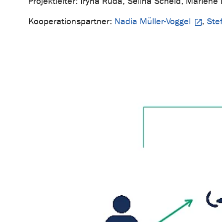
Projektleiter: Iryna Ruda, Selina Scheid, Marlene 
Kooperationspartner:
Nadia Müller-Voggel
,
Ste