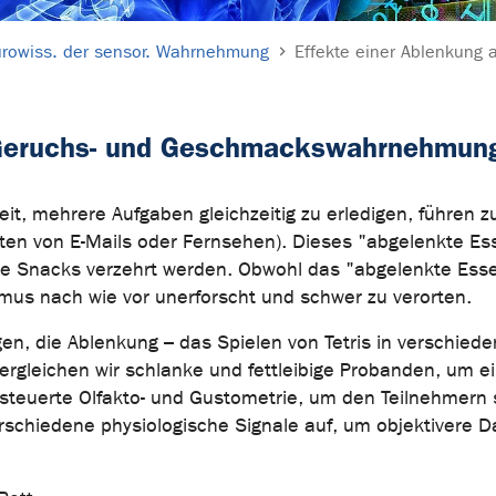
rowiss. der sensor. Wahrnehmung
Effekte einer Ablenkung
e Geruchs- und Geschmackswahrnehmun
t, mehrere Aufgaben gleichzeitig zu erledigen, führen z
ten von E-Mails oder Fernsehen). Dieses "abgelenkte Es
e Snacks verzehrt werden. Obwohl das "abgelenkte Essen" e
smus nach wie vor unerforscht und schwer zu verorten.
en, die Ablenkung – das Spielen von Tetris in verschiede
ichen wir schlanke und fettleibige Probanden, um einzig
euerte Olfakto- und Gustometrie, um den Teilnehmern 
erschiedene physiologische Signale auf, um objektivere 