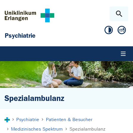
Zum Hauptinhalt springen
Skip to page footer
Psychiatrie
Spezialambulanz
Sie sind hier:
Psychiatrie
Patienten & Besucher
Medizinisches Spektrum
Spezialambulanz