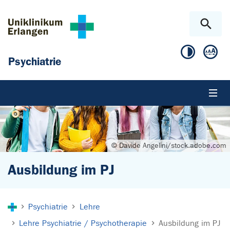
Zum Hauptinhalt springen
Skip to page footer
Psychiatrie
© Davide Angelini/stock.adobe.com
Ausbildung im PJ
Sie sind hier:
Psychiatrie
Lehre
Lehre Psychiatrie / Psychotherapie
Ausbildung im PJ