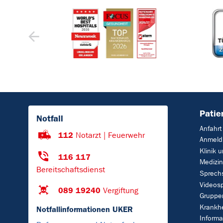
Patie
Notfall
Anfahrt
112
Notarzt | Feuerwehr
Anmeld
Klinik 
116 117
Medizi
Bereitschaftsdienst
Sprech
Videos
089 19240
Vergiftung
Gruppe
Krankhe
Notfallinformationen UKER
Informa