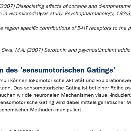
.P. (2007) Dissociating effects of cocaine and d-amphetami
 an in-vivo microdialysis study. Psychopharmacology, 193(
he region specific contributions of 5-HT receptors to the 
uza Silva, M.A. (2007) Serotonin and psychostimulant addi
n des ‘sensumotorischen Gatings’
muli können lokomotorische Aktivität und Explorationsve
nn. Das sensomotorische Gating ist bei einer Reihe ps
suchen wir die neuronalen Mechanismen visuell-induzierter
nsomotorische Gating wird dabei mittels genetischer Me
urochemischer Methoden manipuliert.