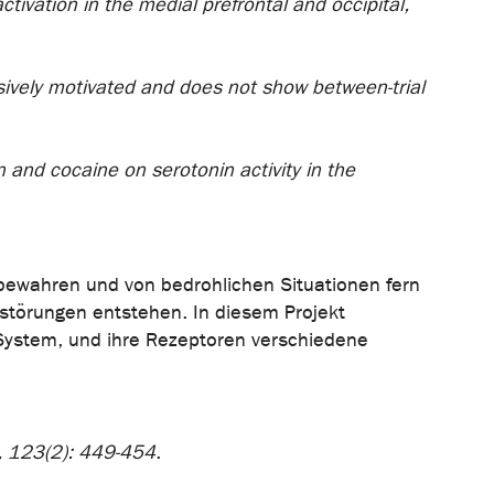
ctivation in the medial prefrontal and occipital,
versively motivated and does not show between-trial
n and cocaine on serotonin activity in the
n bewahren und von bedrohlichen Situationen fern
törungen entstehen. In diesem Projekt
 System, und ihre Rezeptoren verschiedene
ce, 123(2): 449-454
.