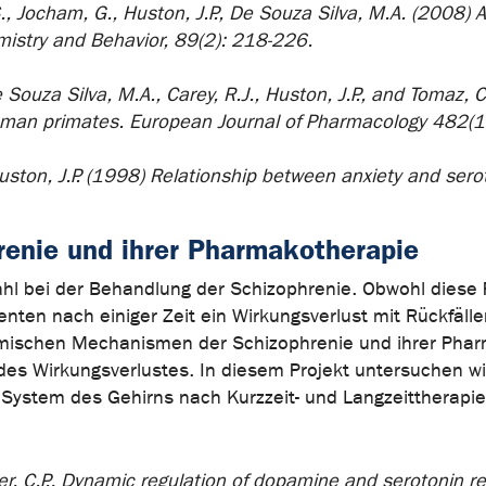
S., Jocham, G., Huston, J.P., De Souza Silva, M.A. (2008) A
mistry and Behavior, 89(2): 218-226.
De Souza Silva, M.A., Carey, R.J., Huston, J.P., and Tomaz, C
man primates. European Journal of Pharmacology 482(1
 Huston, J.P. (1998) Relationship between anxiety and sero
renie und ihrer Pharmakotherapie
hl bei der Behandlung der Schizophrenie. Obwohl diese 
nten nach einiger Zeit ein Wirkungsverlust mit Rückfälle
ischen Mechanismen der Schizophrenie und ihrer Pharm
es Wirkungsverlustes. In diesem Projekt untersuchen w
ystem des Gehirns nach Kurzzeit- und Langzeittherapie
ler, C.P., Dynamic regulation of dopamine and serotonin r