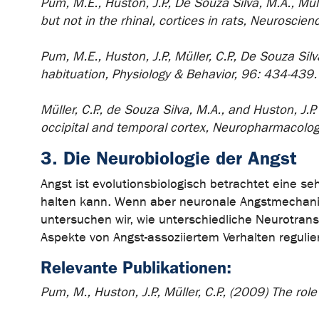
Pum, M.E., Huston, J.P., De Souza Silva, M.A., Müll
but not in the rhinal, cortices in rats, Neurosci
Pum, M.E., Huston, J.P., Müller, C.P., De Souza Sil
habituation, Physiology & Behavior, 96: 434-439.
Müller, C.P., de Souza Silva, M.A., and Huston, J.
occipital and temporal cortex, Neuropharmacolo
3. Die Neurobiologie der Angst
Angst ist evolutionsbiologisch betrachtet eine s
halten kann. Wenn aber neuronale Angstmechani
untersuchen wir, wie unterschiedliche Neurotran
Aspekte von Angst-assoziiertem Verhalten regulie
Relevante Publikationen:
Pum, M., Huston, J.P., Müller, C.P., (2009) The ro