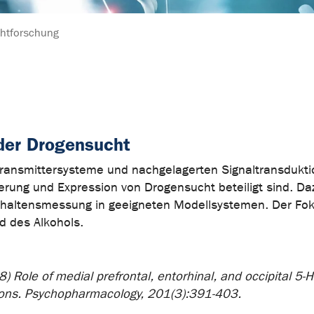
htforschung
der Drogensucht
otransmittersysteme und nachgelagerten Signaltransdukt
ierung und Expression von Drogensucht beteiligt sind. D
Verhaltensmessung in geeigneten Modellsystemen. Der Foku
 des Alkohols.
2008) Role of medial prefrontal, entorhinal, and occipital 
tions. Psychopharmacology, 201(3):391-403.