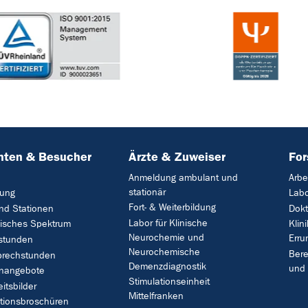
nten & Besucher
Ärzte & Zuweiser
Fo
Anmeldung ambulant und
Arbe
stationär
ung
Lab
Fort- & Weiterbildung
und Stationen
Dok
Labor für Klinische
nisches Spektrum
Klin
Neurochemie und
Erru
stunden
Neurochemische
Bere
prechstunden
Demenzdiagnostik
und 
nangebote
Stimulationseinheit
itsbilder
Mittelfranken
tionsbroschüren