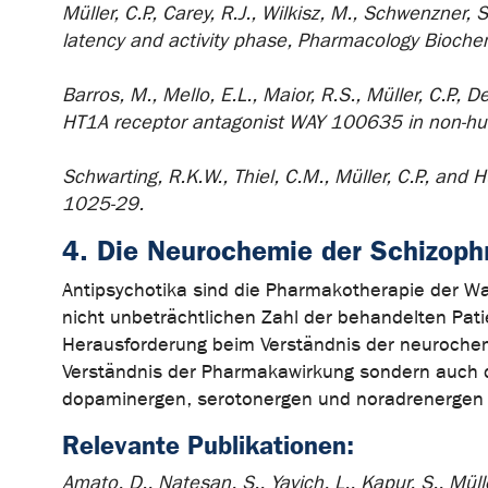
Müller, C.P., Carey, R.J., Wilkisz, M., Schwenzner, 
latency and activity phase, Pharmacology Bioche
Barros, M., Mello, E.L., Maior, R.S., Müller, C.P., 
HT1A receptor antagonist WAY 100635 in non-hu
Schwarting, R.K.W., Thiel, C.M., Müller, C.P., and
1025-29.
4. Die Neurochemie der Schizoph
Antipsychotika sind die Pharmakotherapie der Wa
nicht unbeträchtlichen Zahl der behandelten Patie
Herausforderung beim Verständnis der neurochem
Verständnis der Pharmakawirkung sondern auch d
dopaminergen, serotonergen und noradrenergen S
Relevante Publikationen:
Amato, D., Natesan, S., Yavich, L., Kapur, S., Mül