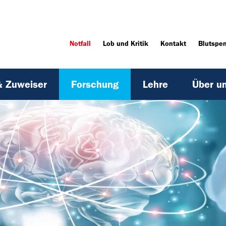
Notfall
Lob und Kritik
Kontakt
Blutspe
& Zuweiser
Forschung
Lehre
Über u