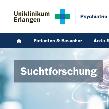
Zum Hauptinhalt springen
Skip to page footer
Psychiatrie
Patienten & Besucher
Ärzte 
Suchtforschung