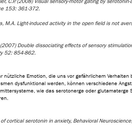
er, C.P. (2008) Visual sensory-motor gating by serotonin-a
ence 153: 361-372.
va, M.A. Light-induced activity in the open field is not a
P. (2007) Double dissociating effects of sensory stimulatio
gy 52: 854-862.
ehr nützliche Emotion, die uns vor gefährlichem Verhalte
smen dysfunktional werden, können verschiedene Angsts
smittersysteme, wie das serotonerge oder glutamaterge
ren.
le of cortical serotonin in anxiety, Behavioral Neuroscien