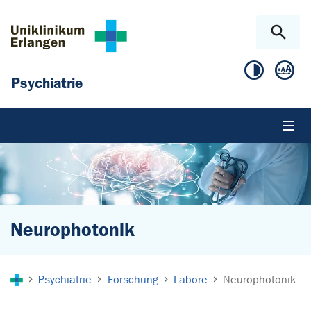
Zum Hauptinhalt springen
Skip to page footer
Psychiatrie
Neurophotonik
Sie sind hier:
Psychiatrie
Forschung
Labore
Neurophotonik