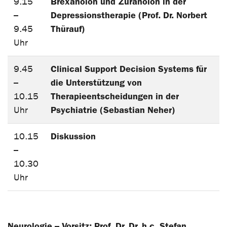
Brexanolon und Zuranolon in der
9.15
Depressionstherapie (Prof. Dr. Norbert
–
Thürauf)
9.45
Uhr
Clinical Support Decision Systems für
9.45
die Unterstützung von
–
Therapieentscheidungen in der
10.15
Psychiatrie (Sebastian Neher)
Uhr
Diskussion
10.15
–
10.30
Uhr
Neurologie
Vorsitz: Prof. Dr. Dr. h.c. Stefan
–