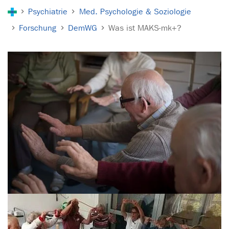
Sie sind hier:
Psychiatrie
Med. Psychologie & Soziologie
Forschung
DemWG
Was ist MAKS-mk+?