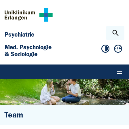
Zum Hauptinhalt springen
Skip to page footer
Psychiatrie
Med. Psychologie
& Soziologie
Team