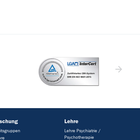
rschung
Lehre
itsgruppen
Lehre Psychiatrie /
Psychotherapie
ore