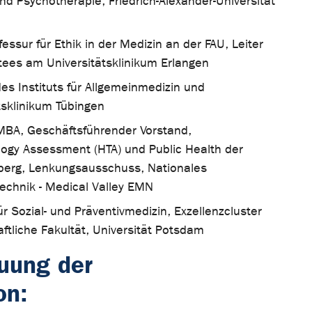
und Psychotherapie, Friedrich-Alexander-Universität
fessur für Ethik in der Medizin an der FAU, Leiter
tees am Universitätsklinikum Erlangen
des Instituts für Allgemeinmedizin und
tsklinikum Tübingen
 MBA, Geschäftsführender Vorstand,
logy Assessment (HTA) und Public Health der
rnberg, Lenkungsausschuss, Nationales
technik - Medical Valley EMN
ür Sozial- und Präventivmedizin, Exzellenzcluster
tliche Fakultät, Universität Potsdam
uung der
on: