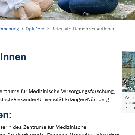
orschung
OptiDem
Beteiligte DemenzexpertInnen
tInnen
 Zentrums für Medizinische Versorgungsforschung,
Von li
iedrich-Alexander-Universität Erlangen-Nürnberg
Michae
Peter 
en:
Leiterin des Zentrums für Medizinische