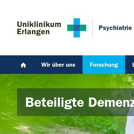
Zum Hauptinhalt springen
Skip to page footer
Psychiatrie
Wir über uns
Forschung
Beteiligte Demen