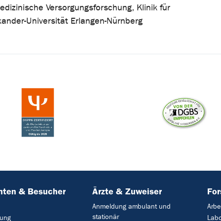
edizinische Versorgungsforschung, Klinik für
exander-Universität Erlangen-Nürnberg
nten & Besucher
Ärzte & Zuweiser
Fo
Anmeldung ambulant und
Arbe
stationär
ung
Lab