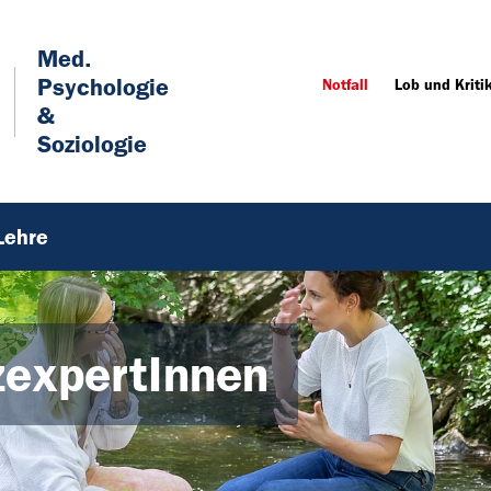
Med.
Psychologie
Notfall
Lob und Kriti
&
Soziologie
Lehre
zexpertInnen