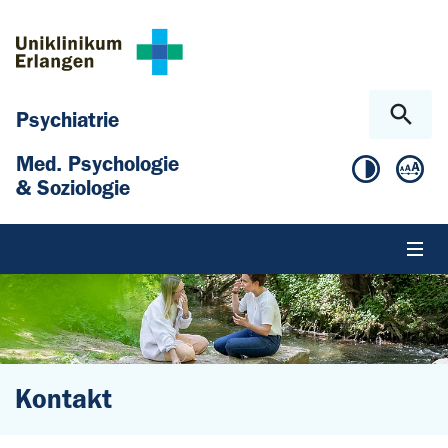
Zum Hauptinhalt springen
Skip to page footer
Psychiatrie
Med. Psychologie
& Soziologie
Kontakt