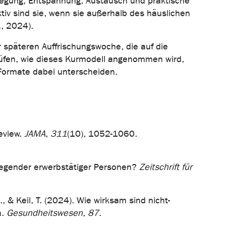
egung, Entspannung, Austausch und praktische
tiv sind sie, wenn sie außerhalb des häuslichen
., 2024).
späteren Auffrischungswoche, die auf die
prüfen, wie dieses Kurmodell angenommen wird,
 Formate dabei unterscheiden.
review.
JAMA
,
311
(10), 1052-1060.
pflegender erwerbstätiger Personen?
Zeitschrift für
., & Keil, T. (2024). Wie wirksam sind nicht-
n.
Gesundheitswesen
,
87
.