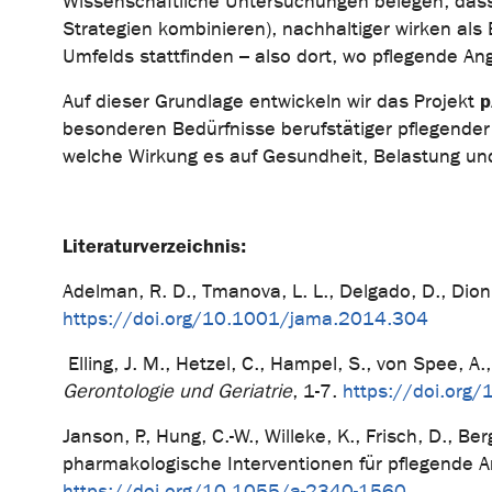
Wissenschaftliche Untersuchungen belegen, da
Strategien kombinieren), nachhaltiger wirken als
Umfelds stattfinden – also dort, wo pflegende An
p
Auf dieser Grundlage entwickeln wir das Projekt
besonderen Bedürfnisse berufstätiger pflegender 
welche Wirkung es auf Gesundheit, Belastung und
Literaturverzeichnis:
Adelman, R. D., Tmanova, L. L., Delgado, D., Dion,
https://doi.org/10.1001/jama.2014.304
Elling, J. M., Hetzel, C., Hampel, S., von Spee, 
Gerontologie und Geriatrie
, 1-7.
https://doi.or
Janson, P., Hung, C.-W., Willeke, K., Frisch, D., Be
pharmakologische Interventionen für pflegende 
https://doi.org/10.1055/a-2340-1560