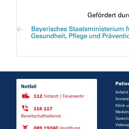
Patie
Notfall
Anfahrt
112
Notarzt | Feuerwehr
Anmeld
Klinik 
116 117
Medizi
Bereitschaftsdienst
Sprech
Videos
089 19240
Vergiftung