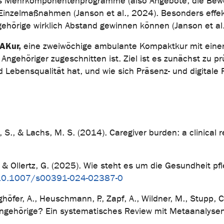
ss Mehrkomponentenprogramme (also Angebote, die Bew
 Einzelmaßnahmen (Janson et al., 2024). Besonders effek
gehörige wirklich Abstand gewinnen können (Janson et al
AKur,
eine zweiwöchige ambulante Kompaktkur mit einer 
Angehöriger zugeschnitten ist. Ziel ist es zunächst zu 
 Lebensqualität hat, und wie sich Präsenz- und digitale
 S., & Lachs, M. S. (2014). Caregiver burden: a clinical 
A., & Ollertz, G. (2025). Wie steht es um die Gesundheit 
g/10.1007/s00391-024-02387-0
rghöfer, A., Heuschmann, P., Zapf, A., Wildner, M., Stupp, C
Angehörige? Ein systematisches Review mit Metaanalyse