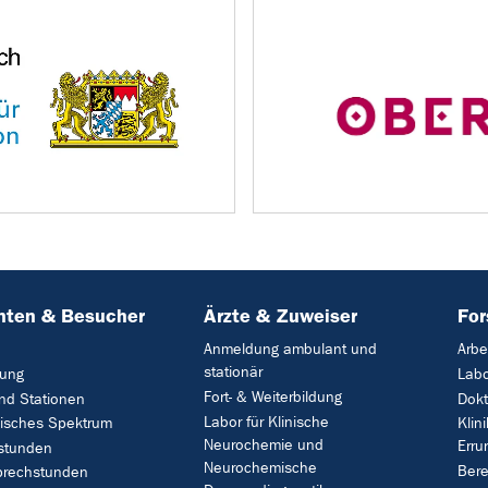
nten & Besucher
Ärzte & Zuweiser
Fo
Anmeldung ambulant und
Arbe
stationär
ung
Lab
Fort- & Weiterbildung
und Stationen
Dok
Labor für Klinische
nisches Spektrum
Klin
Neurochemie und
Erru
stunden
Neurochemische
Bere
prechstunden