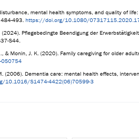
 disturbance, mental health symptoms, and quality of lif
, 484-493.
https://doi.org/10.1080/07317115.2020.
 (2024). Pflegebedingte Beendigung der Erwerbstätigkeit 
S37-S44.
M., & Monin, J. K. (2020). Family caregiving for older adul
9-050754
 M. (2006). Dementia care: mental health effects, interven
org/10.1016/S1474-4422(06)70599-3