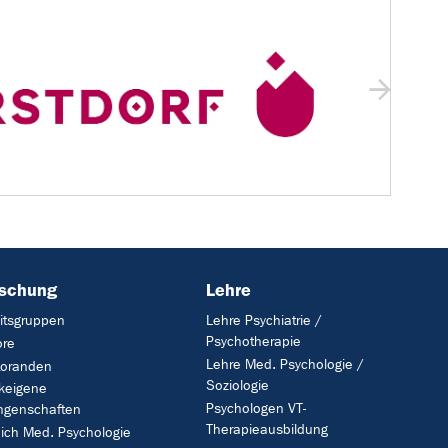
rschung
Lehre
itsgruppen
Lehre Psychiatrie /
Psychotherapie
ore
Lehre Med. Psychologie /
toranden
Soziologie
ikeigene
Psychologen VT-
ngenschaften
Therapieausbildung
ich Med. Psychologie