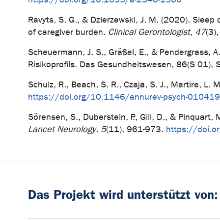
Ravyts, S. G., & Dzierzewski, J. M. (2020). Sleep
of caregiver burden.
Clinical Gerontologist
,
47
(3)
Scheuermann, J. S., Gräßel, E., & Pendergrass, A.
Risikoprofils. Das Gesundheitswesen, 86(S 01), 
Schulz, R., Beach, S. R., Czaja, S. J., Martire, L. 
https://doi.org/10.1146/annurev-psych-01041
Sörensen, S., Duberstein, P., Gill, D., & Pinquart,
Lancet Neurology
,
5
(11), 961-973.
https://doi.
Das Projekt wird unterstützt von: